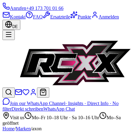
Anrufen
+49 173 701 01 66
Kontakt
FAQ
Ersatzteile
Punkte
Anmelden
DE
Join our WhatsApp Channel
· Insights · Direct Info · No
filter
Direkt schreiben
WhatsApp Chat
Visit us
Mo–Fr 10–18 Uhr · Sa 10–16 Uhr
Mo–Sa
geöffnet
Home
/
Marken
/
axon