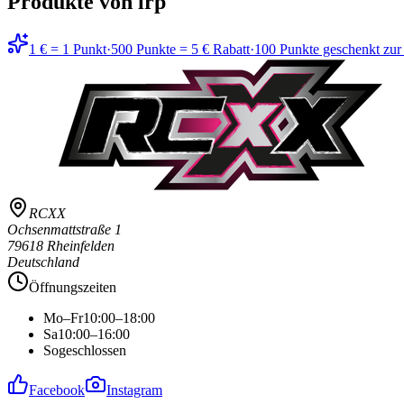
Produkte von lrp
1 € = 1 Punkt
·
500 Punkte = 5 € Rabatt
·
100 Punkte geschenkt zu
RCXX
Ochsenmattstraße 1
79618 Rheinfelden
Deutschland
Öffnungszeiten
Mo–Fr
10:00–18:00
Sa
10:00–16:00
So
geschlossen
Facebook
Instagram