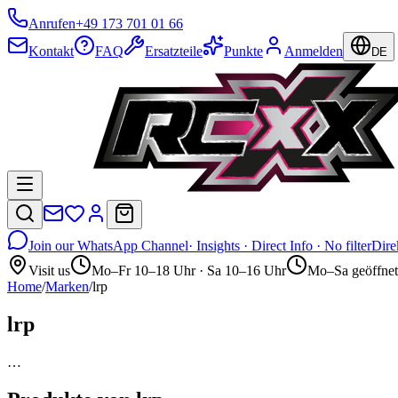
Anrufen
+49 173 701 01 66
Kontakt
FAQ
Ersatzteile
Punkte
Anmelden
DE
Join our WhatsApp Channel
· Insights · Direct Info · No filter
Dire
Visit us
Mo–Fr 10–18 Uhr · Sa 10–16 Uhr
Mo–Sa geöffnet
Home
/
Marken
/
lrp
lrp
…