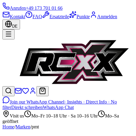
Anrufen
+49 173 701 01 66
Kontakt
FAQ
Ersatzteile
Punkte
Anmelden
DE
Join our WhatsApp Channel
· Insights · Direct Info · No
filter
Direkt schreiben
WhatsApp Chat
Visit us
Mo–Fr 10–18 Uhr · Sa 10–16 Uhr
Mo–Sa
geöffnet
Home
/
Marken
/
pmt