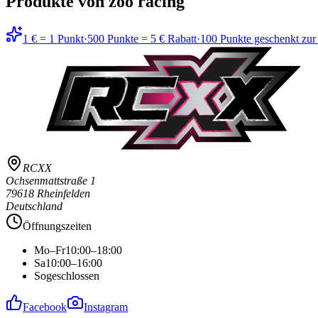
Produkte von zoo racing
1 € = 1 Punkt
·
500 Punkte = 5 € Rabatt
·
100 Punkte geschenkt zu
RCXX
Ochsenmattstraße 1
79618 Rheinfelden
Deutschland
Öffnungszeiten
Mo–Fr
10:00–18:00
Sa
10:00–16:00
So
geschlossen
Facebook
Instagram