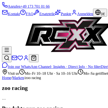
Anrufen
+49 173 701 01 66
Kontakt
FAQ
Ersatzteile
Punkte
Anmelden
DE
Join our WhatsApp Channel
· Insights · Direct Info · No filter
Dire
Visit us
Mo–Fr 10–18 Uhr · Sa 10–16 Uhr
Mo–Sa geöffnet
Home
/
Marken
/
zoo racing
zoo racing
…