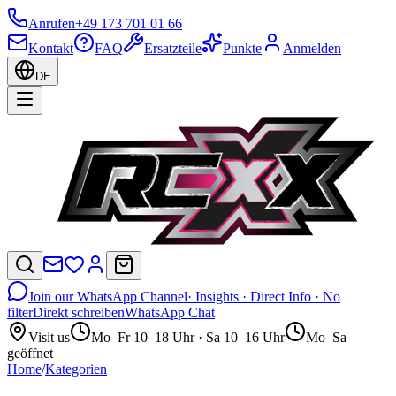
Anrufen
+49 173 701 01 66
Kontakt
FAQ
Ersatzteile
Punkte
Anmelden
DE
Join our WhatsApp Channel
· Insights · Direct Info · No
filter
Direkt schreiben
WhatsApp Chat
Visit us
Mo–Fr 10–18 Uhr · Sa 10–16 Uhr
Mo–Sa
geöffnet
Home
/
Kategorien