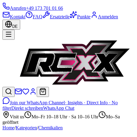
Anrufen
+49 173 701 01 66
Kontakt
FAQ
Ersatzteile
Punkte
Anmelden
DE
Join our WhatsApp Channel
· Insights · Direct Info · No
filter
Direkt schreiben
WhatsApp Chat
Visit us
Mo–Fr 10–18 Uhr · Sa 10–16 Uhr
Mo–Sa
geöffnet
Home
/
Kategorien
/
Chemikalien