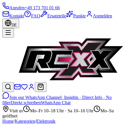
Anrufen
+49 173 701 01 66
Kontakt
FAQ
Ersatzteile
Punkte
Anmelden
DE
Join our WhatsApp Channel
· Insights · Direct Info · No
filter
Direkt schreiben
WhatsApp Chat
Visit us
Mo–Fr 10–18 Uhr · Sa 10–16 Uhr
Mo–Sa
geöffnet
Home
/
Kategorien
/
Elektronik