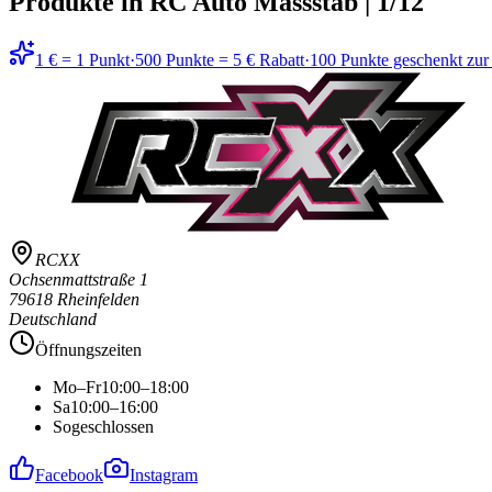
Produkte in
RC Auto Massstab | 1/12
1 € = 1 Punkt
·
500 Punkte = 5 € Rabatt
·
100 Punkte geschenkt zu
RCXX
Ochsenmattstraße 1
79618 Rheinfelden
Deutschland
Öffnungszeiten
Mo–Fr
10:00–18:00
Sa
10:00–16:00
So
geschlossen
Facebook
Instagram