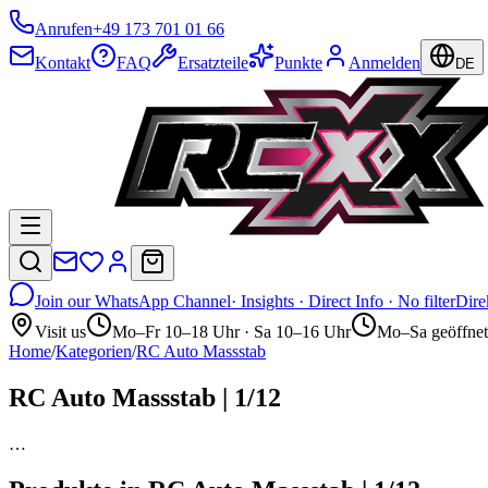
Anrufen
+49 173 701 01 66
Kontakt
FAQ
Ersatzteile
Punkte
Anmelden
DE
Join our WhatsApp Channel
· Insights · Direct Info · No filter
Dire
Visit us
Mo–Fr 10–18 Uhr · Sa 10–16 Uhr
Mo–Sa geöffnet
Home
/
Kategorien
/
RC Auto Massstab
RC Auto Massstab | 1/12
…