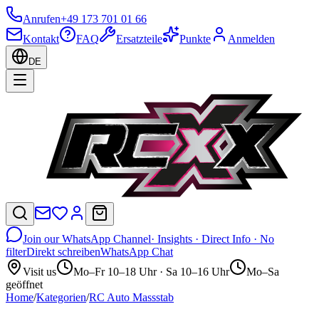
Anrufen
+49 173 701 01 66
Kontakt
FAQ
Ersatzteile
Punkte
Anmelden
DE
Join our WhatsApp Channel
· Insights · Direct Info · No
filter
Direkt schreiben
WhatsApp Chat
Visit us
Mo–Fr 10–18 Uhr · Sa 10–16 Uhr
Mo–Sa
geöffnet
Home
/
Kategorien
/
RC Auto Massstab