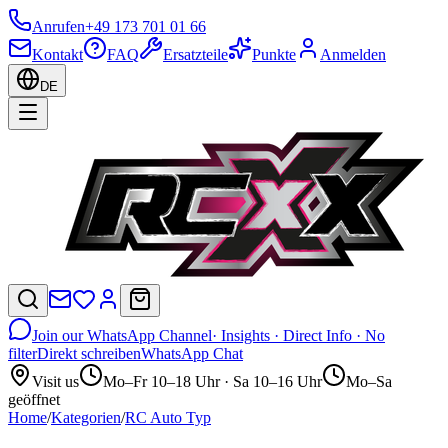
Anrufen
+49 173 701 01 66
Kontakt
FAQ
Ersatzteile
Punkte
Anmelden
DE
Join our WhatsApp Channel
· Insights · Direct Info · No
filter
Direkt schreiben
WhatsApp Chat
Visit us
Mo–Fr 10–18 Uhr · Sa 10–16 Uhr
Mo–Sa
geöffnet
Home
/
Kategorien
/
RC Auto Typ