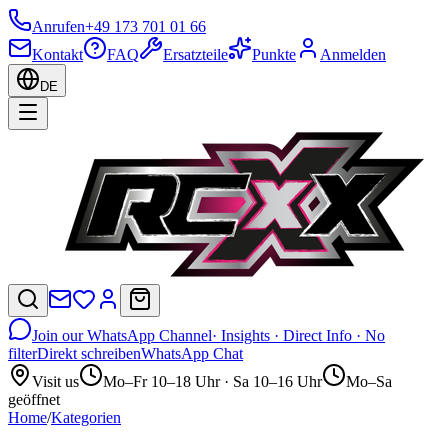
Anrufen
+49 173 701 01 66
Kontakt
FAQ
Ersatzteile
Punkte
Anmelden
DE
Join our WhatsApp Channel
· Insights · Direct Info · No
filter
Direkt schreiben
WhatsApp Chat
Visit us
Mo–Fr 10–18 Uhr · Sa 10–16 Uhr
Mo–Sa
geöffnet
Home
/
Kategorien