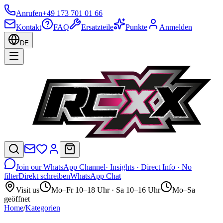
Anrufen
+49 173 701 01 66
Kontakt
FAQ
Ersatzteile
Punkte
Anmelden
DE
Join our WhatsApp Channel
· Insights · Direct Info · No
filter
Direkt schreiben
WhatsApp Chat
Visit us
Mo–Fr 10–18 Uhr · Sa 10–16 Uhr
Mo–Sa
geöffnet
Home
/
Kategorien