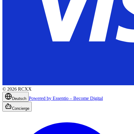
©
2026
RCXX
Powered by Essentio – Become Digital
Deutsch
Concierge