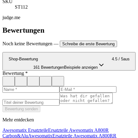
SKU
ST112
judge.me
Bewertungen
Noch keine Bewertungen
—
Schreibe die erste Bewertung
Shop-Bewertung
4.5
/ 5
aus
161 Bewertungen
Beispiele anzeigen
Bewertung
*
Bewertung senden
Mehr entdecken
Awesomatix Ersatzteile
Ersatzteile Awesomatix A800R
Carbon&Alu
Awesomatix
Ersatzteile Awesomatix A800RR