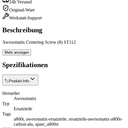
24h Versand
Original-Ware
Werkstatt-Support
Beschreibung
Awesomatix Centering Screw (8) ST112
Mehr anzeigen
Spezifikationen
🏷️
Produkt-Info
Hersteller
Awesomatix
Typ
Ersatzteile
Tags
a800r, awesomatix-ersatzteile, ersatzteile-awesomatix-a800r-
carbon-alu, spare_a800rr