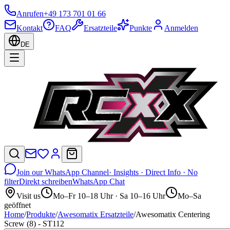
Anrufen
+49 173 701 01 66
Kontakt
FAQ
Ersatzteile
Punkte
Anmelden
DE
Join our WhatsApp Channel
· Insights · Direct Info · No
filter
Direkt schreiben
WhatsApp Chat
Visit us
Mo–Fr 10–18 Uhr · Sa 10–16 Uhr
Mo–Sa
geöffnet
Home
/
Produkte
/
Awesomatix Ersatzteile
/
Awesomatix Centering
Screw (8) - ST112