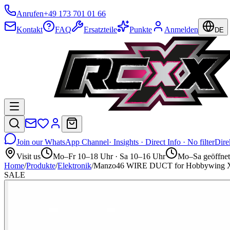
Anrufen
+49 173 701 01 66
Kontakt
FAQ
Ersatzteile
Punkte
Anmelden
DE
Join our WhatsApp Channel
· Insights · Direct Info · No filter
Dire
Visit us
Mo–Fr 10–18 Uhr · Sa 10–16 Uhr
Mo–Sa geöffnet
Home
/
Produkte
/
Elektronik
/
Manzo46 WIRE DUCT for Hobbywing X
SALE