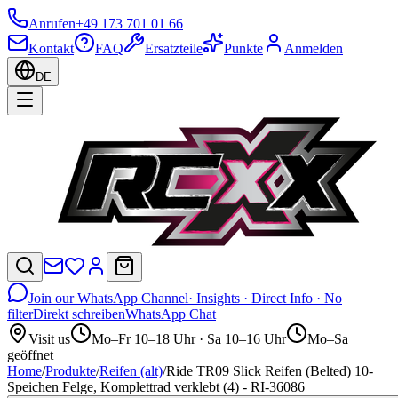
Anrufen
+49 173 701 01 66
Kontakt
FAQ
Ersatzteile
Punkte
Anmelden
DE
Join our WhatsApp Channel
· Insights · Direct Info · No
filter
Direkt schreiben
WhatsApp Chat
Visit us
Mo–Fr 10–18 Uhr · Sa 10–16 Uhr
Mo–Sa
geöffnet
Home
/
Produkte
/
Reifen (alt)
/
Ride TR09 Slick Reifen (Belted) 10-
Speichen Felge, Komplettrad verklebt (4) - RI-36086