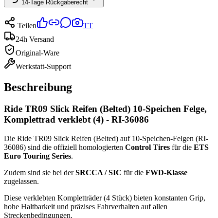
14-Tage Rückgaberecht
Teilen
TT
24h Versand
Original-Ware
Werkstatt-Support
Beschreibung
Ride TR09 Slick Reifen (Belted) 10-Speichen Felge,
Komplettrad verklebt (4) - RI-36086
Die Ride TR09 Slick Reifen (Belted) auf 10-Speichen-Felgen (RI-
36086) sind die offiziell homologierten
Control Tires
für die
ETS
Euro Touring Series
.
Zudem sind sie bei der
SRCCA / SIC
für die
FWD-Klasse
zugelassen.
Diese verklebten Kompletträder (4 Stück) bieten konstanten Grip,
hohe Haltbarkeit und präzises Fahrverhalten auf allen
Streckenbedingungen.