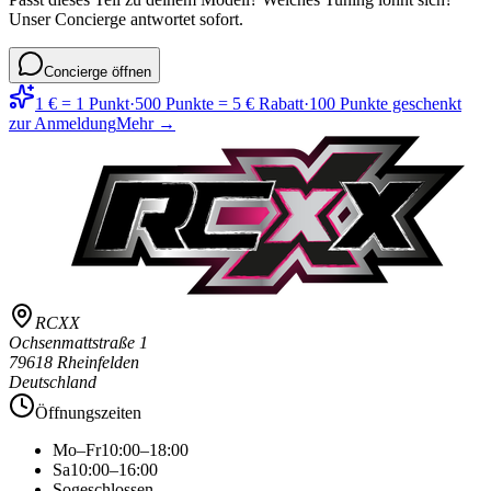
Unser Concierge antwortet sofort.
Concierge öffnen
1 € = 1 Punkt
·
500 Punkte = 5 € Rabatt
·
100 Punkte geschenkt
zur Anmeldung
Mehr →
RCXX
Ochsenmattstraße 1
79618 Rheinfelden
Deutschland
Öffnungszeiten
Mo–Fr
10:00–18:00
Sa
10:00–16:00
So
geschlossen