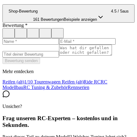
Shop-Bewertung
4.5
/ 5
aus
161 Bewertungen
Beispiele anzeigen
Bewertung
*
Bewertung senden
Mehr entdecken
Reifen (alt)
1/10 Tourenwagen Reifen (alt)
Ride RC
RC
Modellbau
RC Tuning & Zubehör
Rennserien
Unsicher?
Frag unseren RC-Experten – kostenlos und in
Sekunden.
Passt dieses Teil zu deinem Modell? Welches Tuning lohnt sich?